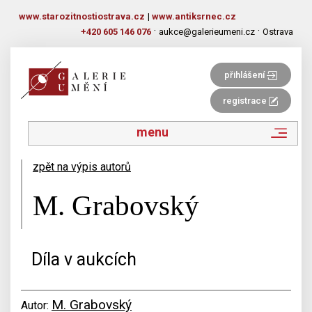
www.starozitnostiostrava.cz
|
www.antiksrnec.cz
·
·
+420 605 146 076
aukce@galerieumeni.cz
Ostrava
přihlášení
registrace
menu
zpět na výpis autorů
M. Grabovský
Díla v aukcích
M. Grabovský
Autor: