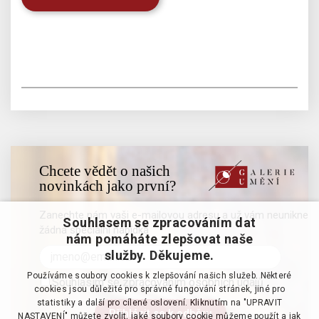
Chcete vědět o našich
novinkách jako první?
Zanechte nám vaši e-mailovou adresu a už vám neunikne
Souhlasem se zpracováním dat
žádná speciální nabídka
nám pomáháte zlepšovat naše
služby. Děkujeme.
Používáme soubory cookies k zlepšování našich služeb. Některé
Souhlasím se zpracováním osobních údajů
cookies jsou důležité pro správné fungování stránek, jiné pro
statistiky a další pro cílené oslovení. Kliknutím na "UPRAVIT
NASTAVENÍ" můžete zvolit, jaké soubory cookie můžeme použít a jak