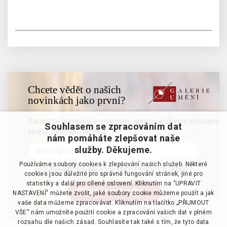
Chcete vědět o našich
novinkách jako první?
Zanechte nám vaši e-mailovou adresu a už vám neunikne
Souhlasem se zpracováním dat
žádná speciální nabídka
nám pomáháte zlepšovat naše
služby. Děkujeme.
Používáme soubory cookies k zlepšování našich služeb. Některé
Souhlasím se zpracováním osobních údajů
cookies jsou důležité pro správné fungování stránek, jiné pro
statistiky a další pro cílené oslovení. Kliknutím na "UPRAVIT
NASTAVENÍ" můžete zvolit, jaké soubory cookie můžeme použít a jak
vaše data můžeme zpracovávat. Kliknutím na tlačítko „PŘIJMOUT
VŠE“ nám umožníte použití cookie a zpracování vašich dat v plném
rozsahu dle našich zásad. Souhlasíte tak také s tím, že tyto data