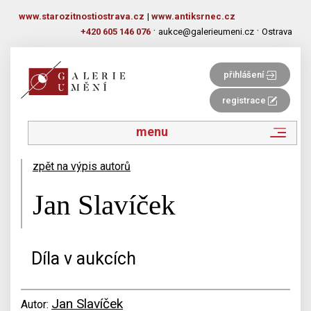
www.starozitnostiostrava.cz
|
www.antiksrnec.cz
·
·
+420 605 146 076
aukce@galerieumeni.cz
Ostrava
přihlášení
registrace
menu
zpět na výpis autorů
Jan Slavíček
Díla v aukcích
Jan Slavíček
Autor: