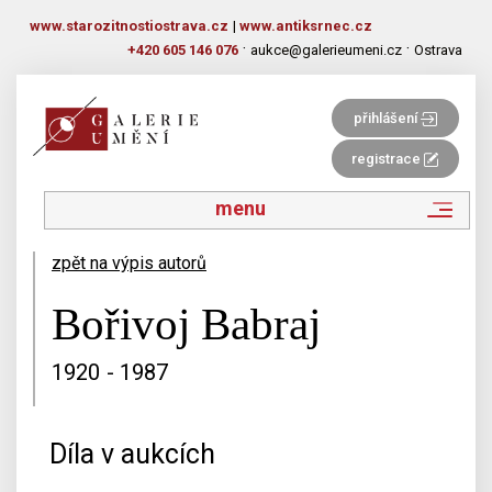
www.starozitnostiostrava.cz
|
www.antiksrnec.cz
·
·
+420 605 146 076
aukce@galerieumeni.cz
Ostrava
přihlášení
registrace
menu
zpět na výpis autorů
Bořivoj Babraj
1920 - 1987
Díla v aukcích