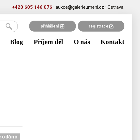
·
·
+420 605 146 076
aukce@galerieumeni.cz
Ostrava
přihlášení
registrace
Blog
Příjem děl
O nás
Kontakt
rodáno