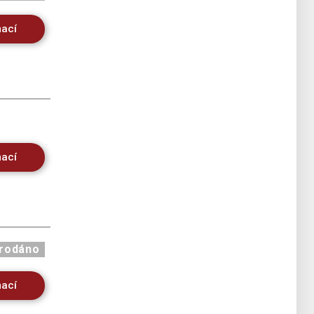
mací
mací
rodáno
mací