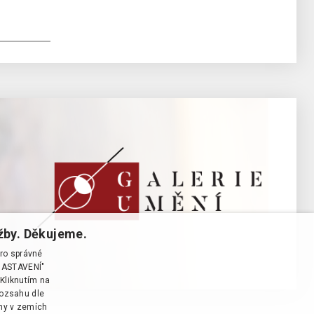
žby. Děkujeme.
pro správné
T NASTAVENÍ"
Kliknutím na
rozsahu dle
ány v zemích