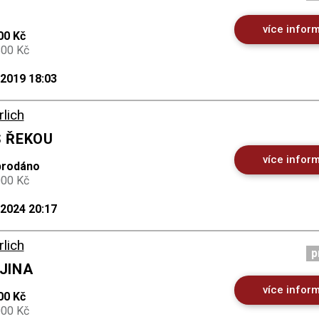
více infor
00 Kč
800 Kč
.2019 18:03
rlich
S ŘEKOU
více infor
prodáno
000 Kč
.2024 20:17
rlich
p
AJINA
více infor
00 Kč
000 Kč