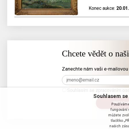
Konec aukce:
20.01
Chcete vědět o naš
Zanechte nám vaši e-mailovou 
Souhlasím se zpracováním oso
Souhlasem se 
Používáme 
fungování s
můžete zvol
tlačítko „
našich zása