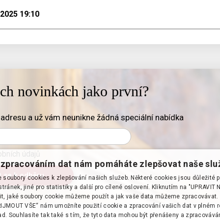
.2025 19:10
ich novinkách jako první?
adresu a už vám neunikne žádná speciální nabídka
bních údajů
zpracováním dat nám pomáháte zlepšovat naše slu
soubory cookies k zlepšování našich služeb. Některé cookies jsou důležité 
tránek, jiné pro statistiky a další pro cílené oslovení. Kliknutím na "UPRAVI
it, jaké soubory cookie můžeme použít a jak vaše data můžeme zpracovávat. 
PŘIJMOUT VŠE“ nám umožníte použití cookie a zpracování vašich dat v plném 
d. Souhlasíte tak také s tím, že tyto data mohou být přenášeny a zpracováv